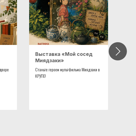
Выставка «Мой сосед
Фот
Миядзаки»
выс
про
 дворе
Станьте героем мультфильма Миядзаки в
КРУПЕ!
11 ию
выста
экспо