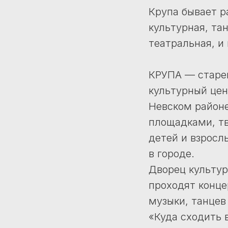
Крупа бывает ра
культурная, та
театральная, и
КРУПА — старе
культурный цен
Невском район
площадками, т
детей и взросл
в городе.
Дворец культур
проходят конце
музыки, танцев 
«Куда сходить 