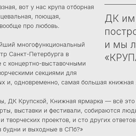
зная, вот у нас крупа отборная
ДК им
нцевальная, поющая,
 вообще про любовь.
постро
и мы л
йший многофункциональный
тр Санкт-Петербурга в
«КРУП
е с концертно-выставочными
ворческими секциями для
ых и, одновременно, самая большая книжная
ы, ДК Крупской, Книжная ярмарка — всё это
рты, выставки и фестивали, собираются люди
и творческих проектов, и сто других ответов
в будни и выходные в СПб?»