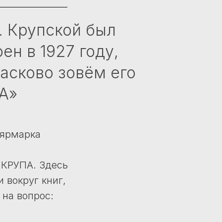
. Крупской был
ен в 1927 году,
асково зовём его
А»
 ярмарка
 КРУПА. Здесь
 вокруг книг,
 на вопрос: