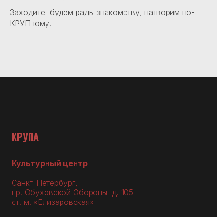
Заходите, будем рады знакомству, натворим по-
КРУПному.
КРУПА
Культурный центр
Санкт-Петербург,
пр. Обуховской Обороны, д. 105
ст. м. «Елизаровская»