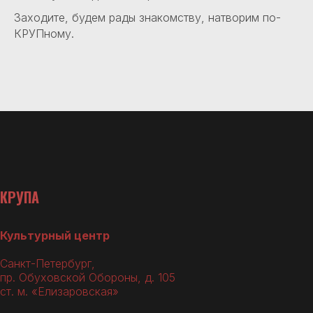
Заходите, будем рады знакомству, натворим по-
КРУПному.
КРУПА
Культурный центр
Санкт-Петербург,
пр. Обуховской Обороны, д. 105
ст. м. «Елизаровская»