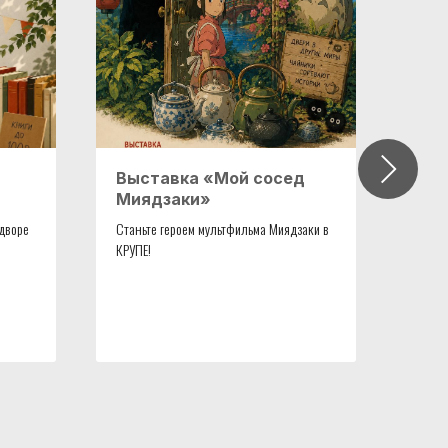
Выставка «Мой сосед
Фот
Миядзаки»
выс
про
 дворе
Станьте героем мультфильма Миядзаки в
КРУПЕ!
11 ию
выста
экспо