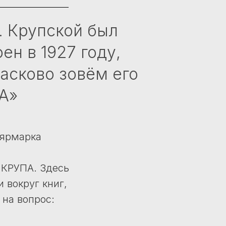
. Крупской был
ен в 1927 году,
асково зовём его
А»
 ярмарка
 КРУПА. Здесь
 вокруг книг,
 на вопрос: