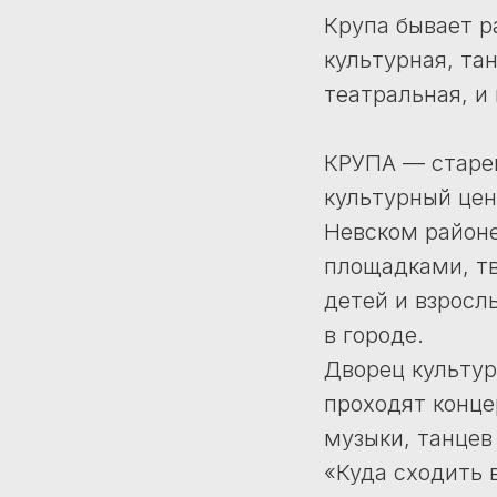
Крупа бывает ра
культурная, та
театральная, и
КРУПА — старе
культурный цен
Невском район
площадками, т
детей и взросл
в городе.
Дворец культур
проходят конце
музыки, танцев 
«Куда сходить 