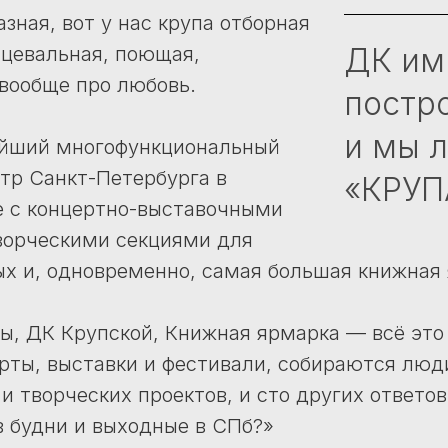
зная, вот у нас крупа отборная
ДК им
нцевальная, поющая,
 вообще про любовь.
постро
и мы л
йший многофункциональный
тр Санкт-Петербурга в
«КРУП
е с концертно-выставочными
ворческими секциями для
ых и, одновременно, самая большая книжная
ы, ДК Крупской, Книжная ярмарка — всё это
рты, выставки и фестивали, собираются люди
и творческих проектов, и сто других ответов
в будни и выходные в СПб?»