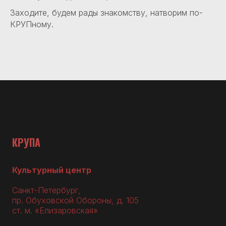
Заходите, будем рады знакомству, натворим по-
КРУПному.
КРУПА
Культурный центр
Санкт-Петербург,
пр. Обуховской Обороны, д. 105
ст. м. «Елизаровская»