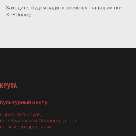
Заходите, будем рады знакомству, натворим по-
КРУПному.
КРУПА
Культурный центр
Санкт-Петербург,
пр. Обуховской Обороны, д. 105
ст. м. «Елизаровская»