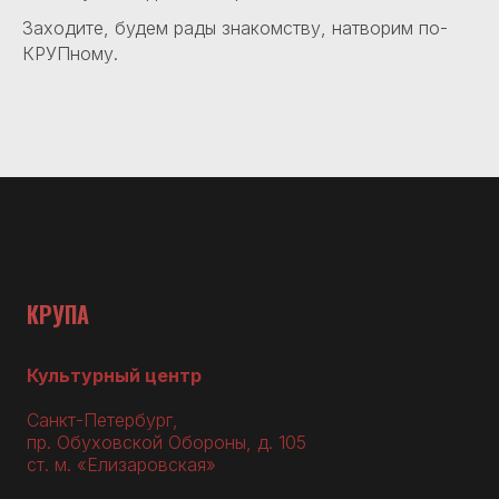
Заходите, будем рады знакомству, натворим по-
КРУПному.
КРУПА
Культурный центр
Санкт-Петербург,
пр. Обуховской Обороны, д. 105
ст. м. «Елизаровская»